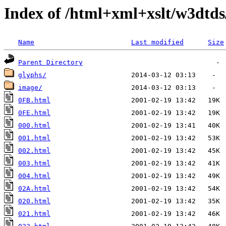
Index of /html+xml+xslt/w3dtd
Name
Last modified
Size
Parent Directory
glyphs/
image/
0FB.html
0FE.html
000.html
001.html
002.html
003.html
004.html
02A.html
020.html
021.html